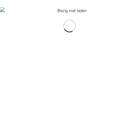
voorbeeld: tablet in plaats van laptop.
gebruiken.
e transformation Coach
-
Enfold Theme by Kriesi