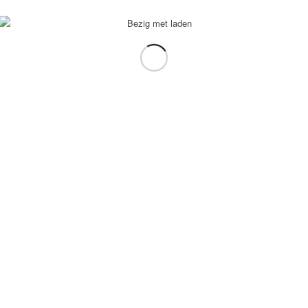
voorbeeld: tablet in plaats van laptop.
gebruiken.
e transformation Coach
-
Enfold Theme by Kriesi