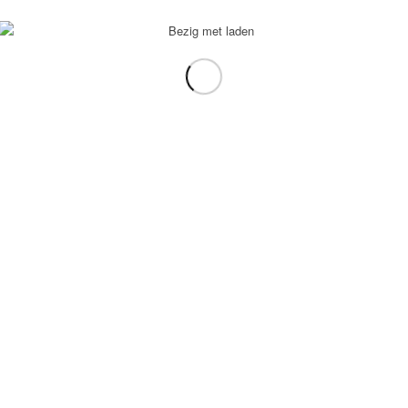
voorbeeld: tablet in plaats van laptop.
gebruiken.
e transformation Coach
-
Enfold Theme by Kriesi