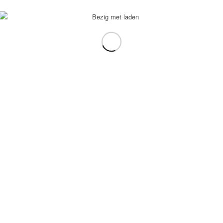
voorbeeld: tablet in plaats van laptop.
gebruiken.
e transformation Coach
-
Enfold Theme by Kriesi