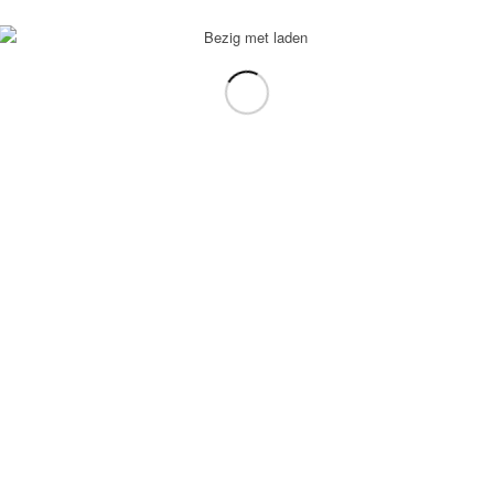
voorbeeld: tablet in plaats van laptop.
gebruiken.
e transformation Coach
-
Enfold Theme by Kriesi