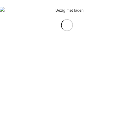
voorbeeld: tablet in plaats van laptop.
gebruiken.
e transformation Coach
-
Enfold Theme by Kriesi