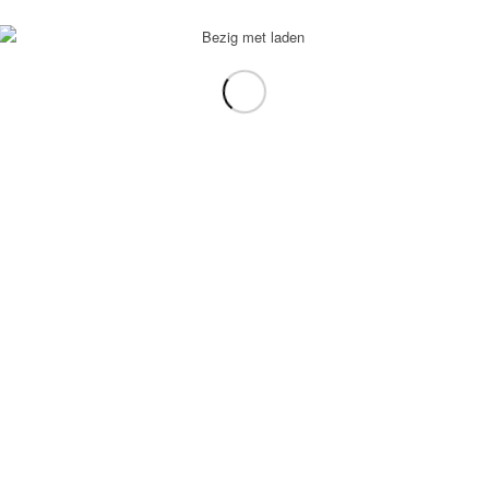
voorbeeld: tablet in plaats van laptop.
gebruiken.
e transformation Coach
-
Enfold Theme by Kriesi