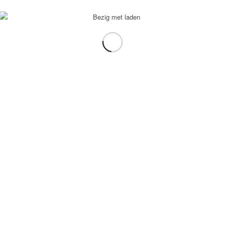
voorbeeld: tablet in plaats van laptop.
gebruiken.
e transformation Coach
-
Enfold Theme by Kriesi