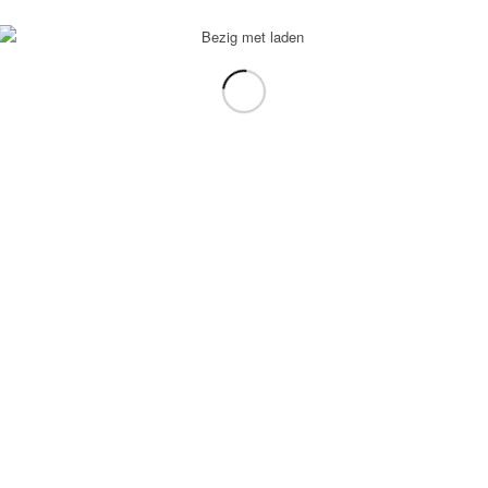
voorbeeld: tablet in plaats van laptop.
gebruiken.
e transformation Coach
-
Enfold Theme by Kriesi