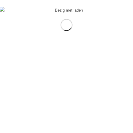
voorbeeld: tablet in plaats van laptop.
gebruiken.
e transformation Coach
-
Enfold Theme by Kriesi