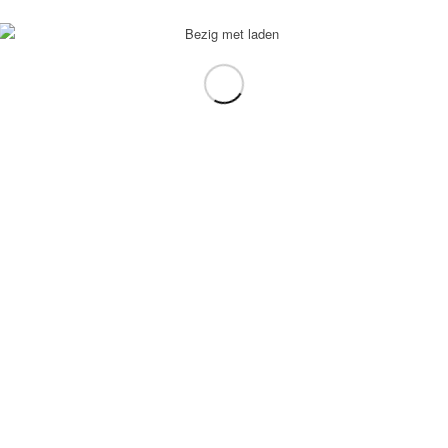
voorbeeld: tablet in plaats van laptop.
gebruiken.
e transformation Coach
-
Enfold Theme by Kriesi