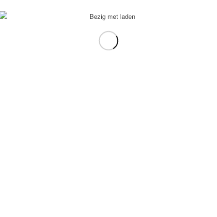
voorbeeld: tablet in plaats van laptop.
gebruiken.
e transformation Coach
-
Enfold Theme by Kriesi