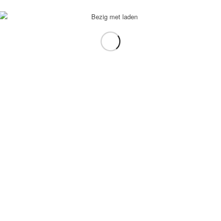
voorbeeld: tablet in plaats van laptop.
gebruiken.
e transformation Coach
-
Enfold Theme by Kriesi