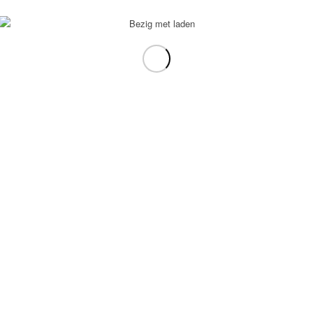
voorbeeld: tablet in plaats van laptop.
gebruiken.
e transformation Coach
-
Enfold Theme by Kriesi