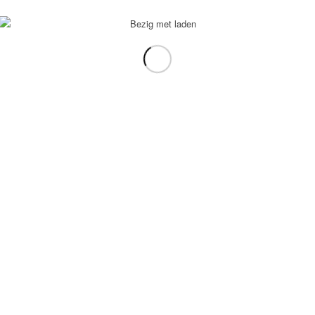
voorbeeld: tablet in plaats van laptop.
gebruiken.
e transformation Coach
-
Enfold Theme by Kriesi