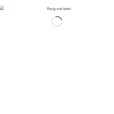
voorbeeld: tablet in plaats van laptop.
gebruiken.
e transformation Coach
-
Enfold Theme by Kriesi