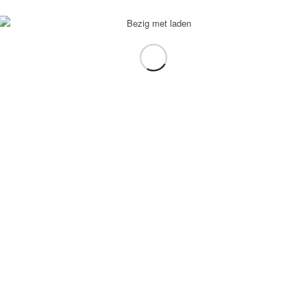
voorbeeld: tablet in plaats van laptop.
gebruiken.
e transformation Coach
-
Enfold Theme by Kriesi