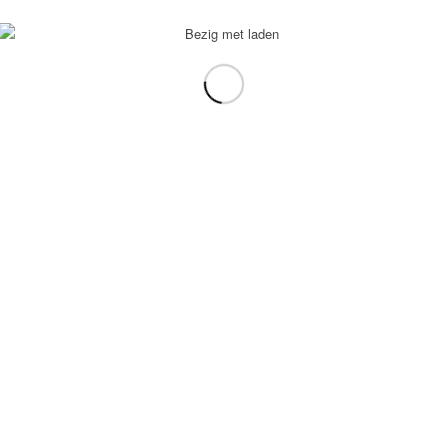
voorbeeld: tablet in plaats van laptop.
gebruiken.
e transformation Coach
-
Enfold Theme by Kriesi