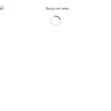
voorbeeld: tablet in plaats van laptop.
gebruiken.
e transformation Coach
-
Enfold Theme by Kriesi