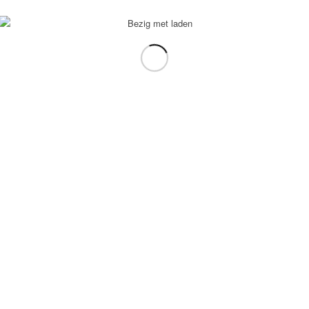
voorbeeld: tablet in plaats van laptop.
gebruiken.
e transformation Coach
-
Enfold Theme by Kriesi