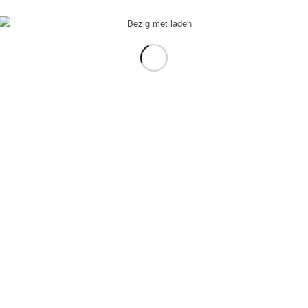
voorbeeld: tablet in plaats van laptop.
gebruiken.
e transformation Coach
-
Enfold Theme by Kriesi