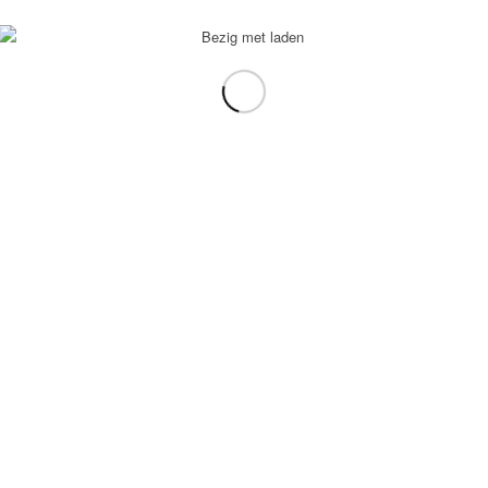
voorbeeld: tablet in plaats van laptop.
gebruiken.
e transformation Coach
-
Enfold Theme by Kriesi