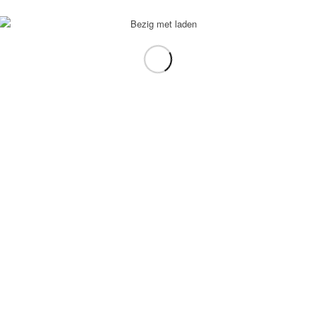
voorbeeld: tablet in plaats van laptop.
gebruiken.
e transformation Coach
-
Enfold Theme by Kriesi