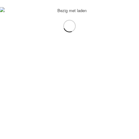
voorbeeld: tablet in plaats van laptop.
gebruiken.
e transformation Coach
-
Enfold Theme by Kriesi