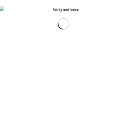
voorbeeld: tablet in plaats van laptop.
gebruiken.
e transformation Coach
-
Enfold Theme by Kriesi