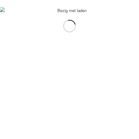
voorbeeld: tablet in plaats van laptop.
gebruiken.
e transformation Coach
-
Enfold Theme by Kriesi