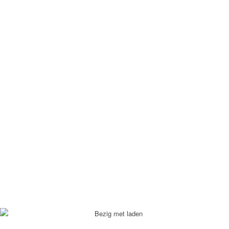
define('DISALLOW_FILE_EDIT', true); define('DISALLOW_FILE_MODS',
true);
Neem contact met mij op: +31622825082