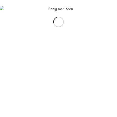
voorbeeld: tablet in plaats van laptop.
gebruiken.
e transformation Coach
-
Enfold Theme by Kriesi