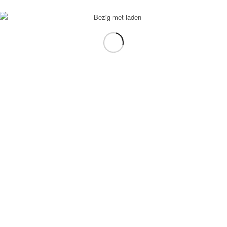
voorbeeld: tablet in plaats van laptop.
gebruiken.
e transformation Coach
-
Enfold Theme by Kriesi