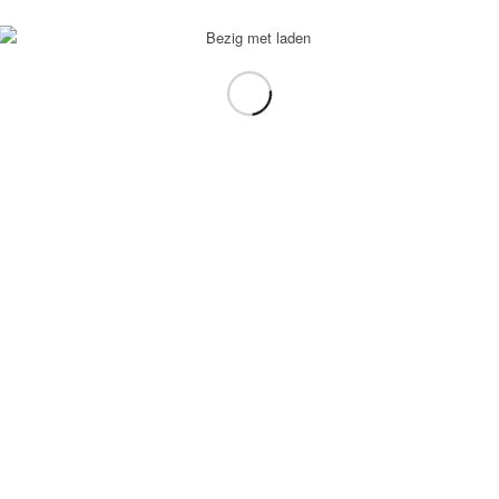
voorbeeld: tablet in plaats van laptop.
gebruiken.
e transformation Coach
-
Enfold Theme by Kriesi