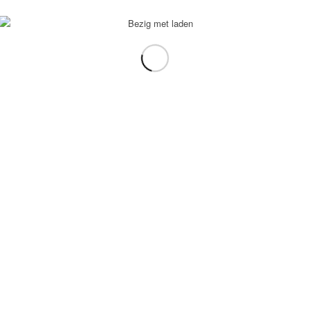
voorbeeld: tablet in plaats van laptop.
gebruiken.
e transformation Coach
-
Enfold Theme by Kriesi