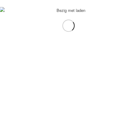
voorbeeld: tablet in plaats van laptop.
gebruiken.
e transformation Coach
-
Enfold Theme by Kriesi