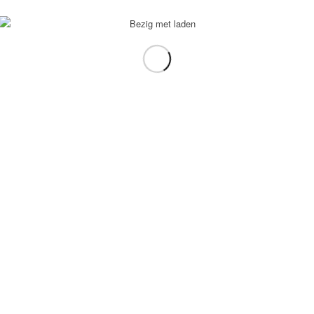
voorbeeld: tablet in plaats van laptop.
gebruiken.
e transformation Coach
-
Enfold Theme by Kriesi