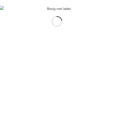
voorbeeld: tablet in plaats van laptop.
gebruiken.
e transformation Coach
-
Enfold Theme by Kriesi