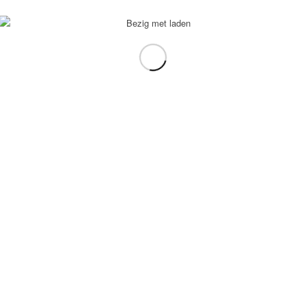
voorbeeld: tablet in plaats van laptop.
gebruiken.
e transformation Coach
-
Enfold Theme by Kriesi