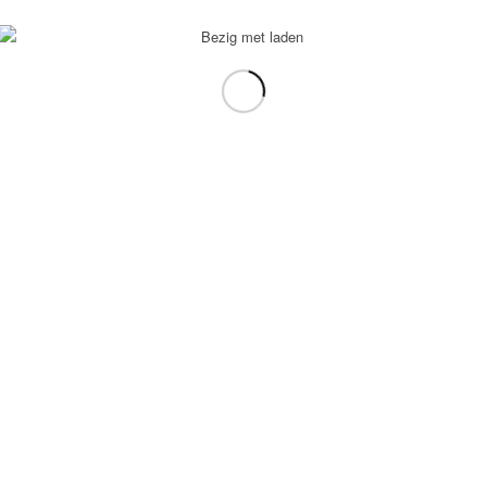
voorbeeld: tablet in plaats van laptop.
gebruiken.
e transformation Coach
-
Enfold Theme by Kriesi