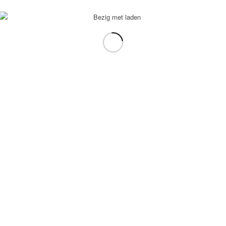
voorbeeld: tablet in plaats van laptop.
gebruiken.
e transformation Coach
-
Enfold Theme by Kriesi