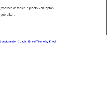
voorbeeld: tablet in plaats van laptop.
gebruiken.
e transformation Coach
-
Enfold Theme by Kriesi