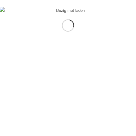
voorbeeld: tablet in plaats van laptop.
gebruiken.
e transformation Coach
-
Enfold Theme by Kriesi