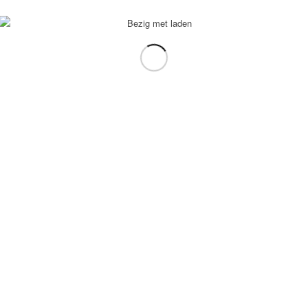
voorbeeld: tablet in plaats van laptop.
gebruiken.
e transformation Coach
-
Enfold Theme by Kriesi