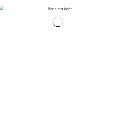
voorbeeld: tablet in plaats van laptop.
gebruiken.
e transformation Coach
-
Enfold Theme by Kriesi