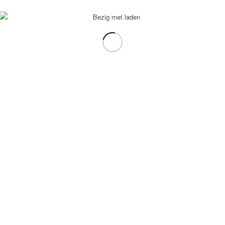
voorbeeld: tablet in plaats van laptop.
gebruiken.
e transformation Coach
-
Enfold Theme by Kriesi