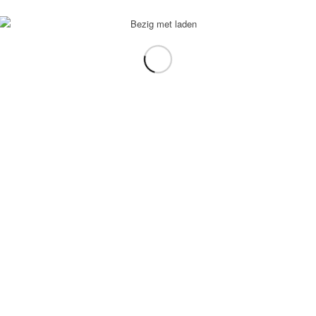
voorbeeld: tablet in plaats van laptop.
gebruiken.
e transformation Coach
-
Enfold Theme by Kriesi