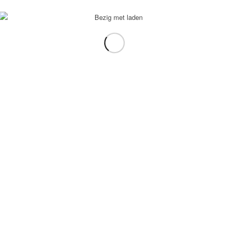
voorbeeld: tablet in plaats van laptop.
gebruiken.
e transformation Coach
-
Enfold Theme by Kriesi