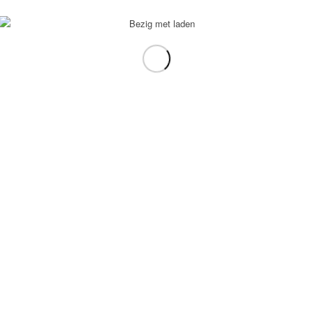
voorbeeld: tablet in plaats van laptop.
gebruiken.
e transformation Coach
-
Enfold Theme by Kriesi