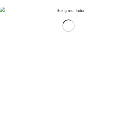
voorbeeld: tablet in plaats van laptop.
gebruiken.
e transformation Coach
-
Enfold Theme by Kriesi