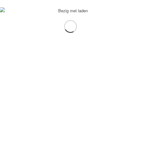
voorbeeld: tablet in plaats van laptop.
gebruiken.
e transformation Coach
-
Enfold Theme by Kriesi