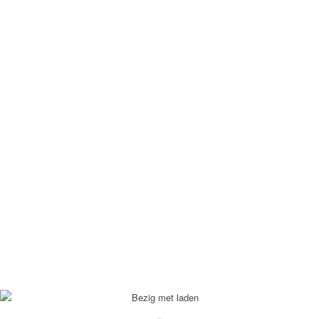
define('DISALLOW_FILE_EDIT', true); define('DISALLOW_FILE_MODS',
true);
Neem contact met mij op: +31622825082