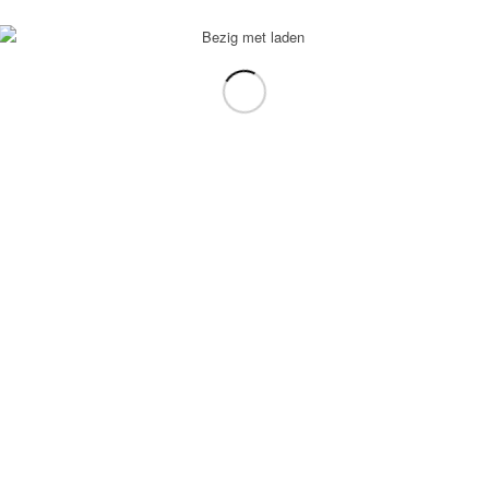
voorbeeld: tablet in plaats van laptop.
gebruiken.
e transformation Coach
-
Enfold Theme by Kriesi