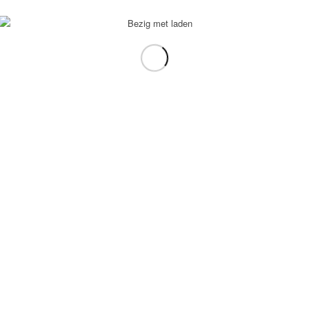
voorbeeld: tablet in plaats van laptop.
gebruiken.
e transformation Coach
-
Enfold Theme by Kriesi